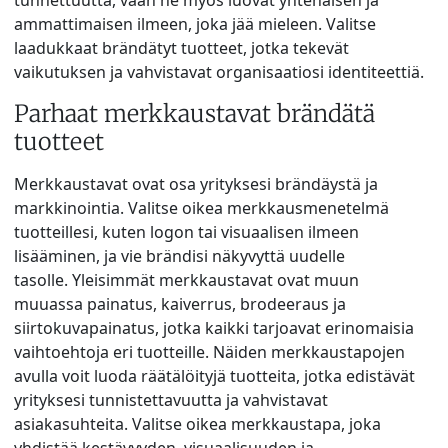
tunnettuutta, vaan ne myös luovat yhtenäisen ja
ammattimaisen ilmeen, joka jää mieleen. Valitse
laadukkaat brändätyt tuotteet, jotka tekevät
vaikutuksen ja vahvistavat organisaatiosi identiteettiä.
Parhaat merkkaustavat brändätä
tuotteet
Merkkaustavat ovat osa yrityksesi brändäystä ja
markkinointia. Valitse oikea merkkausmenetelmä
tuotteillesi, kuten logon tai visuaalisen ilmeen
lisääminen, ja vie brändisi näkyvyttä uudelle
tasolle. Yleisimmät merkkaustavat ovat muun
muuassa painatus, kaiverrus, brodeeraus ja
siirtokuvapainatus, jotka kaikki tarjoavat erinomaisia
vaihtoehtoja eri tuotteille. Näiden merkkaustapojen
avulla voit luoda räätälöityjä tuotteita, jotka edistävät
yrityksesi tunnistettavuutta ja vahvistavat
asiakasuhteita. Valitse oikea merkkaustapa, joka