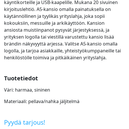
käyntikorteille ja USB-kaapelille. Mukana 20 sivuinen
kirjoituslehtiö. A5-kansio omalla painatuksella on
käytännöllinen ja tyylikäs yrityslahja, joka sopii
kokouksiin, messuille ja arkikäyttöön. Kansion
ansiosta muistiinpanot pysyvät järjestyksessä, ja
yrityksen logolla tai viestillä varustettu kansio lisää
brändin näkyvyyttä arjessa. Valitse A5-kansio omalla
logolla, ja tarjoa asiakkaille, yhteistyökumppaneille tai
henkilöstölle toimiva ja pitkäikäinen yrityslahja.
Tuotetiedot
Väri: harmaa, sininen
Materiaali: pellava/nahka jäljitelmä
Pyydä tarjous!