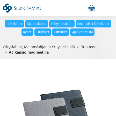
Liikelahjat
Mainoslahjat
Yritystekstiilit
Kotimaiset liikelahjat
Kynät
Tulitikut
Uutuudet
Ajankohtaista
Yrityslahjat, Mainoslahjat ja Yritystekstiilit
Tuotteet
A5 Kansio magneetilla