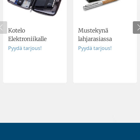
Kotelo
Mustekynä
Elektroniikalle
lahjarasiassa
Pyydä tarjous!
Pyydä tarjous!