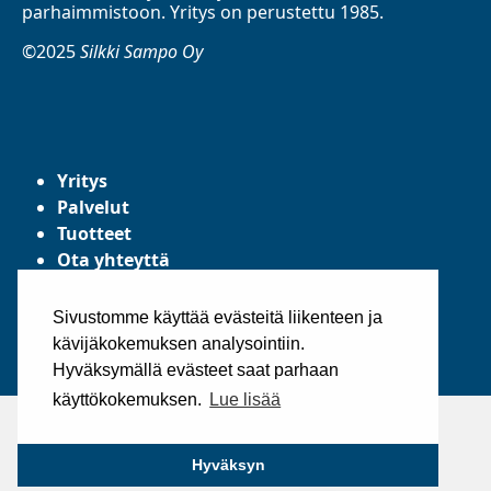
parhaimmistoon. Yritys on perustettu 1985.
©2025
Silkki Sampo Oy
Yritys
Palvelut
Tuotteet
Ota yhteyttä
Tietosuojaseloste
Yleiset toimitusehdot
Sivustomme käyttää evästeitä liikenteen ja
kävijäkokemuksen analysointiin.
Hyväksymällä evästeet saat parhaan
käyttökokemuksen.
Lue lisää
Hyväksyn