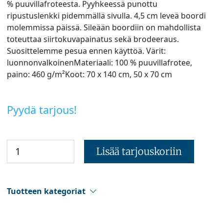
% puuvillafroteesta. Pyyhkeessä punottu
ripustuslenkki pidemmällä sivulla. 4,5 cm leveä boordi
molemmissa päissä. Sileään boordiin on mahdollista
toteuttaa siirtokuvapainatus sekä brodeeraus.
Suosittelemme pesua ennen käyttöä. Värit:
luonnonvalkoinenMateriaali: 100 % puuvillafrotee,
paino: 460 g/m²Koot: 70 x 140 cm, 50 x 70 cm
Pyydä tarjous!
Lisää tarjouskoriin
Tuotteen kategoriat