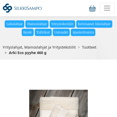
Liikelahjat
Mainoslahjat
Yritystekstiilit
Kotimaiset liikelahjat
Kynät
Tulitikut
Uutuudet
Ajankohtaista
Yrityslahjat, Mainoslahjat ja Yritystekstiilit
Tuotteet
Arki Eco pyyhe 460 g