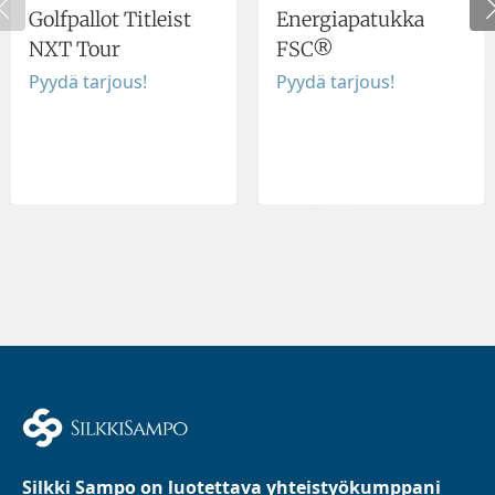
Golfpallot Titleist
Energiapatukka
NXT Tour
FSC®
Pyydä tarjous!
Pyydä tarjous!
Silkki Sampo on luotettava yhteistyökumppani