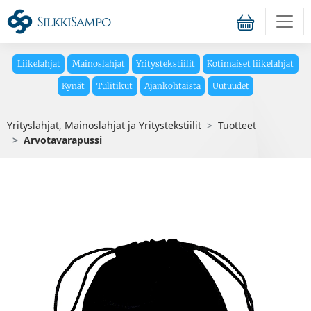
Liikelahjat
Mainoslahjat
Yritystekstiilit
Kotimaiset liikelahjat
Kynät
Tulitikut
Ajankohtaista
Uutuudet
Yrityslahjat, Mainoslahjat ja Yritystekstiilit
Tuotteet
Arvotavarapussi