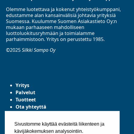
Olemme luotettava ja kokenut yhteistyökumppani,
edustamme alan kansainvälisiä johtavia yrityksiä
Suomessa. Kuulumme Suomen Asiakastieto Oy:n
mukaan parhaaseen mahdolliseen
luottoluokitusryhmään ja toimialamme
parhaimmistoon. Yritys on perustettu 1985.
©2025
Silkki Sampo Oy
Yritys
Palvelut
Tuotteet
Ota yhteyttä
Tietosuojaseloste
Yleiset toimitusehdot
Sivustomme käyttää evästeitä liikenteen ja
kävijäkokemuksen analysointiin.