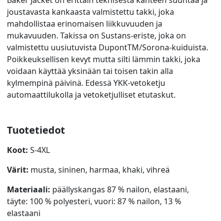
joustavasta kankaasta valmistettu takki, joka
mahdollistaa erinomaisen liikkuvuuden ja
mukavuuden. Takissa on Sustans-eriste, joka on
valmistettu uusiutuvista DupontTM/Sorona-kuiduista.
Poikkeuksellisen kevyt mutta silti lämmin takki, joka
voidaan käyttää yksinään tai toisen takin alla
kylmempinä päivinä. Edessä YKK-vetoketju
automaattilukolla ja vetoketjulliset etutaskut.
Tuotetiedot
Koot:
S-4XL
Värit:
musta, sininen, harmaa, khaki, vihreä
Materiaali:
päällyskangas 87 % nailon, elastaani,
täyte: 100 % polyesteri, vuori: 87 % nailon, 13 %
elastaani