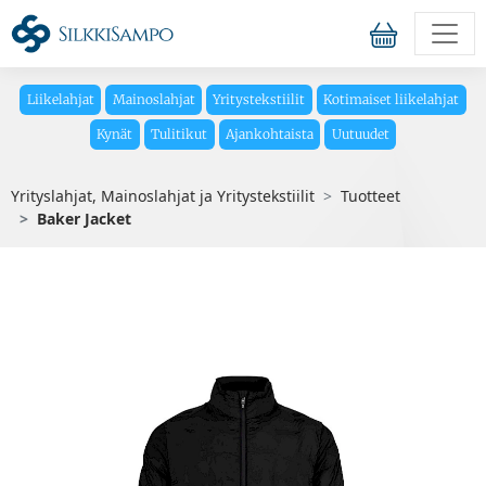
Liikelahjat
Mainoslahjat
Yritystekstiilit
Kotimaiset liikelahjat
Kynät
Tulitikut
Ajankohtaista
Uutuudet
Yrityslahjat, Mainoslahjat ja Yritystekstiilit
Tuotteet
Baker Jacket