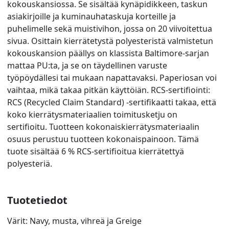
kokouskansiossa. Se sisältää kynäpidikkeen, taskun
asiakirjoille ja kuminauhataskuja korteille ja
puhelimelle sekä muistivihon, jossa on 20 viivoitettua
sivua. Osittain kierrätetystä polyesteristä valmistetun
kokouskansion päällys on klassista Baltimore-sarjan
mattaa PU:ta, ja se on täydellinen varuste
työpöydällesi tai mukaan napattavaksi. Paperiosan voi
vaihtaa, mikä takaa pitkän käyttöiän. RCS-sertifiointi:
RCS (Recycled Claim Standard) -sertifikaatti takaa, että
koko kierrätysmateriaalien toimitusketju on
sertifioitu. Tuotteen kokonaiskierrätysmateriaalin
osuus perustuu tuotteen kokonaispainoon. Tämä
tuote sisältää 6 % RCS-sertifioitua kierrätettyä
polyesteriä.
Tuotetiedot
Värit: Navy, musta, vihreä ja Greige