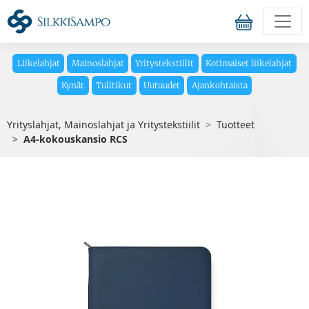
Liikelahjat
Mainoslahjat
Yritystekstiilit
Kotimaiset liikelahjat
Kynät
Tulitikut
Uutuudet
Ajankohtaista
Yrityslahjat, Mainoslahjat ja Yritystekstiilit
Tuotteet
A4-kokouskansio RCS