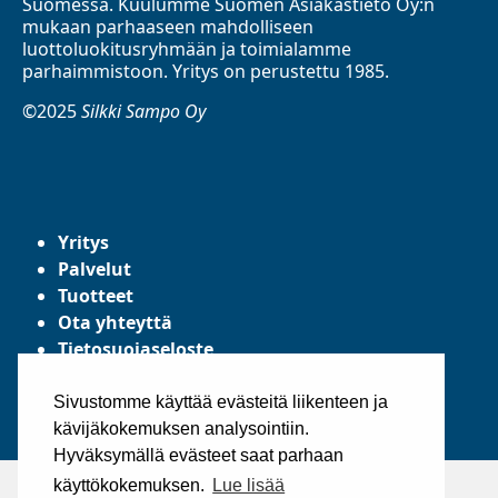
Suomessa. Kuulumme Suomen Asiakastieto Oy:n
mukaan parhaaseen mahdolliseen
luottoluokitusryhmään ja toimialamme
parhaimmistoon. Yritys on perustettu 1985.
©2025
Silkki Sampo Oy
Yritys
Palvelut
Tuotteet
Ota yhteyttä
Tietosuojaseloste
Yleiset toimitusehdot
Sivustomme käyttää evästeitä liikenteen ja
kävijäkokemuksen analysointiin.
Hyväksymällä evästeet saat parhaan
käyttökokemuksen.
Lue lisää