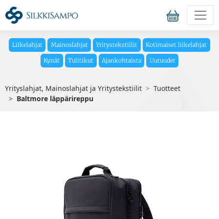
Liikelahjat
Mainoslahjat
Yritystekstiilit
Kotimaiset liikelahjat
Kynät
Tulitikut
Ajankohtaista
Uutuudet
Yrityslahjat, Mainoslahjat ja Yritystekstiilit
Tuotteet
Baltmore läppärireppu