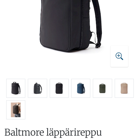
Baltmore läppärireppu