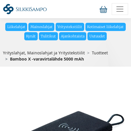
Liikelahjat
Mainoslahjat
Yritystekstiilit
Kotimaiset liikelahjat
Kynät
Tulitikut
Ajankohtaista
Uutuudet
Yrityslahjat, Mainoslahjat ja Yritystekstiilit
Tuotteet
Bamboo X -varavirtalähde 5000 mAh