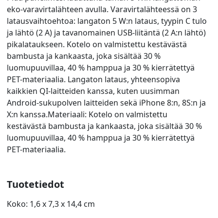
eko-varavirtalähteen avulla. Varavirtalähteessä on 3
latausvaihtoehtoa: langaton 5 W:n lataus, tyypin C tulo
ja lähtö (2 A) ja tavanomainen USB-liitäntä (2 A:n lähtö)
pikalataukseen. Kotelo on valmistettu kestävästä
bambusta ja kankaasta, joka sisältää 30 %
luomupuuvillaa, 40 % hamppua ja 30 % kierrätettyä
PET-materiaalia. Langaton lataus, yhteensopiva
kaikkien QI-laitteiden kanssa, kuten uusimman
Android-sukupolven laitteiden sekä iPhone 8:n, 8S:n ja
X:n kanssa.Materiaali: Kotelo on valmistettu
kestävästä bambusta ja kankaasta, joka sisältää 30 %
luomupuuvillaa, 40 % hamppua ja 30 % kierrätettyä
PET-materiaalia.
Tuotetiedot
Koko: 1,6 x 7,3 x 14,4 cm