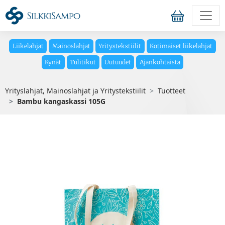
Liikelahjat
Mainoslahjat
Yritystekstiilit
Kotimaiset liikelahjat
Kynät
Tulitikut
Uutuudet
Ajankohtaista
Yrityslahjat, Mainoslahjat ja Yritystekstiilit
Tuotteet
Bambu kangaskassi 105G