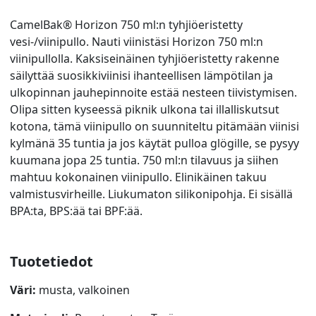
CamelBak® Horizon 750 ml:n tyhjiöeristetty
vesi-/viinipullo. Nauti viinistäsi Horizon 750 ml:n
viinipullolla. Kaksiseinäinen tyhjiöeristetty rakenne
säilyttää suosikkiviinisi ihanteellisen lämpötilan ja
ulkopinnan jauhepinnoite estää nesteen tiivistymisen.
Olipa sitten kyseessä piknik ulkona tai illalliskutsut
kotona, tämä viinipullo on suunniteltu pitämään viinisi
kylmänä 35 tuntia ja jos käytät pulloa glögille, se pysyy
kuumana jopa 25 tuntia. 750 ml:n tilavuus ja siihen
mahtuu kokonainen viinipullo. Elinikäinen takuu
valmistusvirheille. Liukumaton silikonipohja. Ei sisällä
BPA:ta, BPS:ää tai BPF:ää.
Tuotetiedot
Väri:
musta, valkoinen