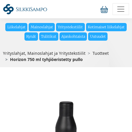
Liikelahjat
Mainoslahjat
Yritystekstiilit
Kotimaiset liikelahjat
Kynät
Tulitikut
Ajankohtaista
Uutuudet
Yrityslahjat, Mainoslahjat ja Yritystekstiilit
Tuotteet
Horizon 750 ml tyhjiöeristetty pullo