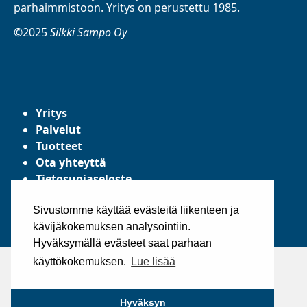
parhaimmistoon. Yritys on perustettu 1985.
©2025
Silkki Sampo Oy
Yritys
Palvelut
Tuotteet
Ota yhteyttä
Tietosuojaseloste
Yleiset toimitusehdot
Sivustomme käyttää evästeitä liikenteen ja
kävijäkokemuksen analysointiin.
Hyväksymällä evästeet saat parhaan
käyttökokemuksen.
Lue lisää
Hyväksyn