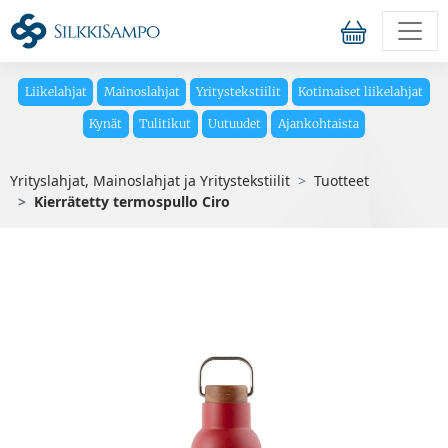
Liikelahjat
Mainoslahjat
Yritystekstiilit
Kotimaiset liikelahjat
Kynät
Tulitikut
Uutuudet
Ajankohtaista
Yrityslahjat, Mainoslahjat ja Yritystekstiilit
Tuotteet
Kierrätetty termospullo Ciro