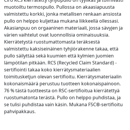
muotoiltu termospullo. Pullossa on akaasiapuusta
valmistettu korkki, jonka metallisen renkaan ansiosta
pullo on helppo kuljettaa mukana liikkeellä ollessasi.
Akasianpuu on orgaaninen materiaali, jossa sävyjen ja
värien vaihtelut ovat luonnollisia ominaisuuksia.
Kierrätetystä ruostumattomasta teräksestä
valmistettu kaksiseinäinen tyhjiörakenne takaa, että
pullo säilyttää sekä kuumien että kylmien juomien
lämpötilan pitkään. RCS (Recycled Claim Standard) -
sertifiointi takaa koko kierrätysmateriaalien
toimitusketjun olevan sertifioitu. Kierrätysmateriaalin
kokonaismäärä perustuu tuotteen kokonaispainoon.
76 % tästä tuotteesta on RSC-sertifioitua kierrätettyä
ruostumatonta terästä. Pullo on helppo puhdistaa, ja
se tulisi puhdistaa vain käsin. Mukana FSC®-sertifioitu
pahvipakkaus.