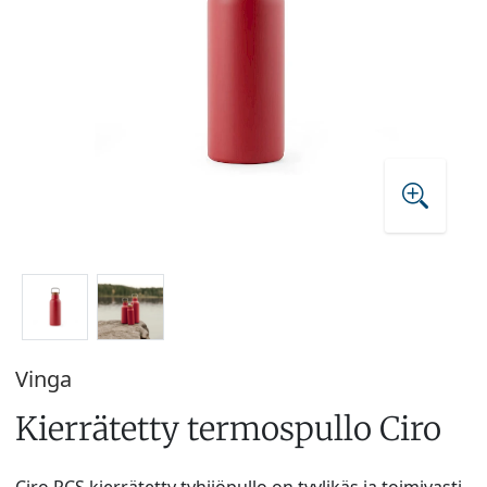
Vinga
Kierrätetty termospullo Ciro
Ciro RCS kierrätetty tyhjiöpullo on tyylikäs ja toimivasti