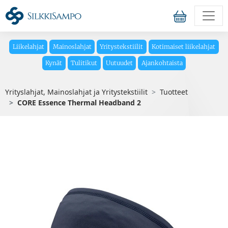
Liikelahjat
Mainoslahjat
Yritystekstiilit
Kotimaiset liikelahjat
Kynät
Tulitikut
Uutuudet
Ajankohtaista
Yrityslahjat, Mainoslahjat ja Yritystekstiilit
Tuotteet
CORE Essence Thermal Headband 2