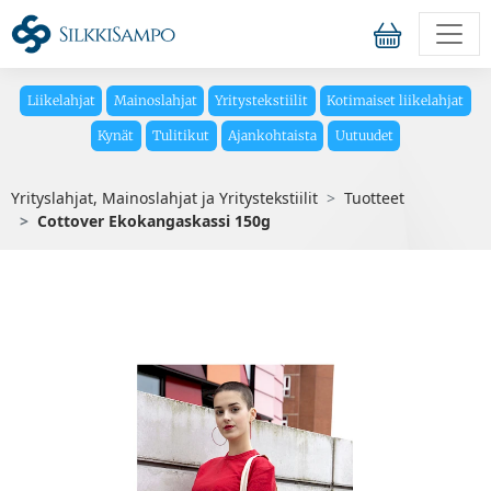
Liikelahjat
Mainoslahjat
Yritystekstiilit
Kotimaiset liikelahjat
Kynät
Tulitikut
Ajankohtaista
Uutuudet
Yrityslahjat, Mainoslahjat ja Yritystekstiilit
Tuotteet
Cottover Ekokangaskassi 150g