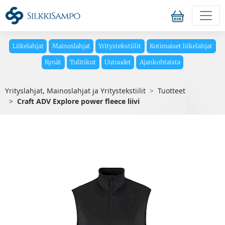
Liikelahjat
Mainoslahjat
Yritystekstiilit
Kotimaiset liikelahjat
Kynät
Tulitikut
Uutuudet
Ajankohtaista
Yrityslahjat, Mainoslahjat ja Yritystekstiilit
Tuotteet
Craft ADV Explore power fleece liivi