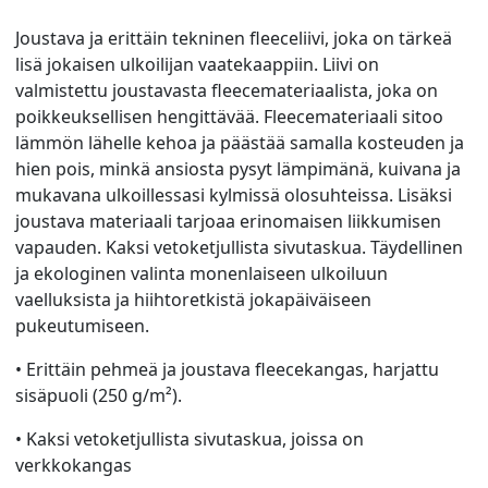
Joustava ja erittäin tekninen fleeceliivi, joka on tärkeä
lisä jokaisen ulkoilijan vaatekaappiin. Liivi on
valmistettu joustavasta fleecemateriaalista, joka on
poikkeuksellisen hengittävää. Fleecemateriaali sitoo
lämmön lähelle kehoa ja päästää samalla kosteuden ja
hien pois, minkä ansiosta pysyt lämpimänä, kuivana ja
mukavana ulkoillessasi kylmissä olosuhteissa. Lisäksi
joustava materiaali tarjoaa erinomaisen liikkumisen
vapauden. Kaksi vetoketjullista sivutaskua. Täydellinen
ja ekologinen valinta monenlaiseen ulkoiluun
vaelluksista ja hiihtoretkistä jokapäiväiseen
pukeutumiseen.
• Erittäin pehmeä ja joustava fleecekangas, harjattu
sisäpuoli (250 g/m²).
• Kaksi vetoketjullista sivutaskua, joissa on
verkkokangas