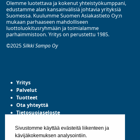
Olemme luotettava ja kokenut yhteistyökumppani,
edustamme alan kansainvälisiä johtavia yrityksiä
Suomessa. Kuulumme Suomen Asiakastieto Oy:n
mukaan parhaaseen mahdolliseen
luottoluokitusryhmään ja toimialamme
parhaimmistoon. Yritys on perustettu 1985.
©2025
Silkki Sampo Oy
Yritys
Palvelut
Tuotteet
Ota yhteyttä
Tietosuojaseloste
Yleiset toimitusehdot
Sivustomme käyttää evästeitä liikenteen ja
kävijäkokemuksen analysointiin.