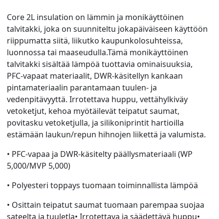
Core 2L insulation on lämmin ja monikäyttöinen
talvitakki, joka on suunniteltu jokapäiväiseen käyttöön
riippumatta siitä, liikutko kaupunkolosuhteissa,
luonnossa tai maaseudulla.Tämä monikäyttöinen
talvitakki sisältää lämpöä tuottavia ominaisuuksia,
PFC-vapaat materiaalit, DWR-käsitellyn kankaan
pintamateriaalin parantamaan tuulen- ja
vedenpitävyyttä. Irrotettava huppu, vettähylkiväy
vetoketjut, kehoa myötäilevät teipatut saumat,
povitasku vetoketjulla, ja silikoniprintit hartioilla
estämään laukun/repun hihnojen liikettä ja valumista.
• PFC-vapaa ja DWR-käsitelty päällysmateriaali (WP
5,000/MVP 5,000)
• Polyesteri toppays tuomaan toiminnallista lämpöä
• Osittain teipatut saumat tuomaan parempaa suojaa
sateelta ja tuuletla• Irrotettava ja säädettävä huppu•