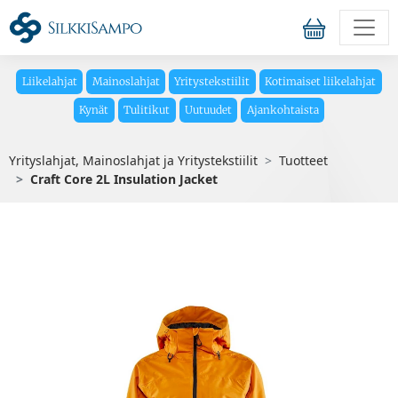
Liikelahjat
Mainoslahjat
Yritystekstiilit
Kotimaiset liikelahjat
Kynät
Tulitikut
Uutuudet
Ajankohtaista
Yrityslahjat, Mainoslahjat ja Yritystekstiilit
Tuotteet
Craft Core 2L Insulation Jacket