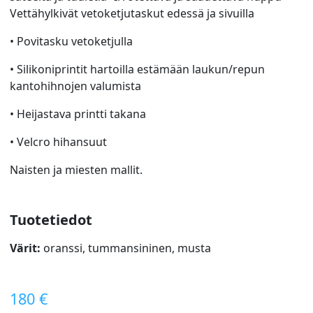
Vettähylkivät vetoketjutaskut edessä ja sivuilla
• Povitasku vetoketjulla
• Silikoniprintit hartoilla estämään laukun/repun
kantohihnojen valumista
• Heijastava printti takana
• Velcro hihansuut
Naisten ja miesten mallit.
Tuotetiedot
Värit:
oranssi, tummansininen, musta
180 €