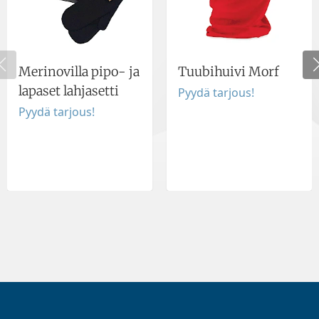
Merinovilla pipo- ja
Tuubihuivi Morf
lapaset lahjasetti
Pyydä tarjous!
Pyydä tarjous!