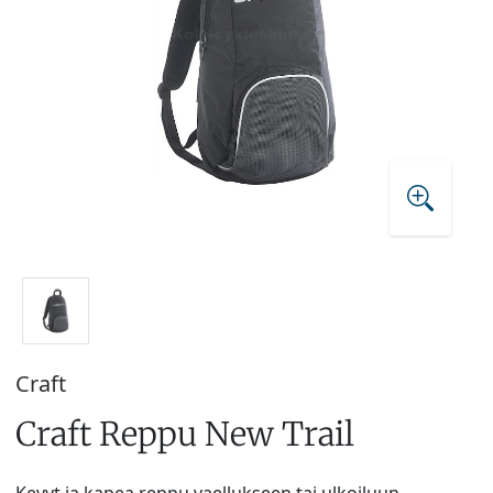
Craft
Craft Reppu New Trail
Kevyt ja kapea reppu vaellukseen tai ulkoiluun.