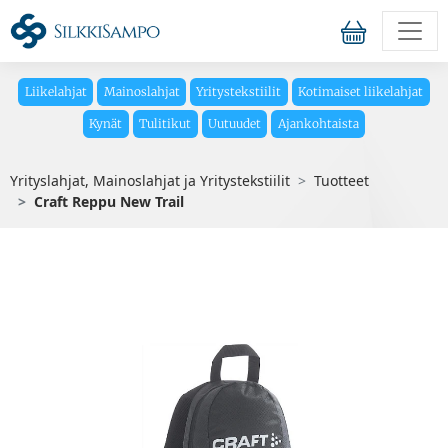
Liikelahjat
Mainoslahjat
Yritystekstiilit
Kotimaiset liikelahjat
Kynät
Tulitikut
Uutuudet
Ajankohtaista
Yrityslahjat, Mainoslahjat ja Yritystekstiilit
Tuotteet
Craft Reppu New Trail