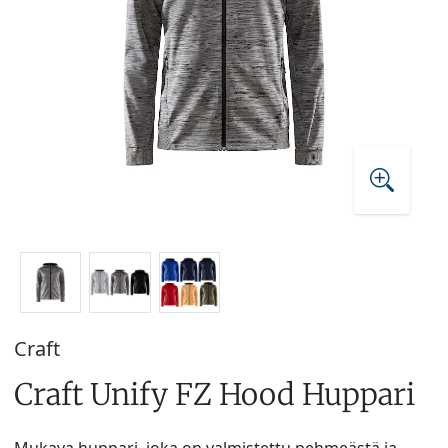
Craft
Craft Unify FZ Hood Huppari
Mukava huppari, joka on valmistettu pehmeästä ja