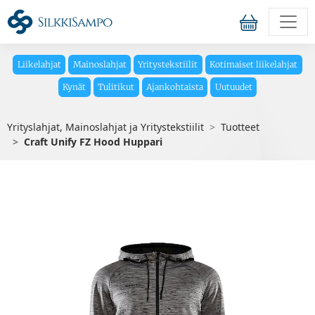
Liikelahjat
Mainoslahjat
Yritystekstiilit
Kotimaiset liikelahjat
Kynät
Tulitikut
Ajankohtaista
Uutuudet
Yrityslahjat, Mainoslahjat ja Yritystekstiilit
Tuotteet
Craft Unify FZ Hood Huppari