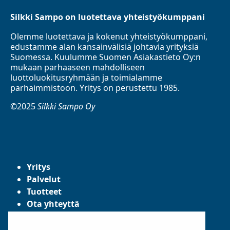
Silkki Sampo on luotettava yhteistyökumppani
Olemme luotettava ja kokenut yhteistyökumppani,
edustamme alan kansainvälisiä johtavia yrityksiä
Suomessa. Kuulumme Suomen Asiakastieto Oy:n
mukaan parhaaseen mahdolliseen
luottoluokitusryhmään ja toimialamme
parhaimmistoon. Yritys on perustettu 1985.
©2025
Silkki Sampo Oy
Yritys
Palvelut
Tuotteet
Ota yhteyttä
Tietosuojaseloste
Yleiset toimitusehdot