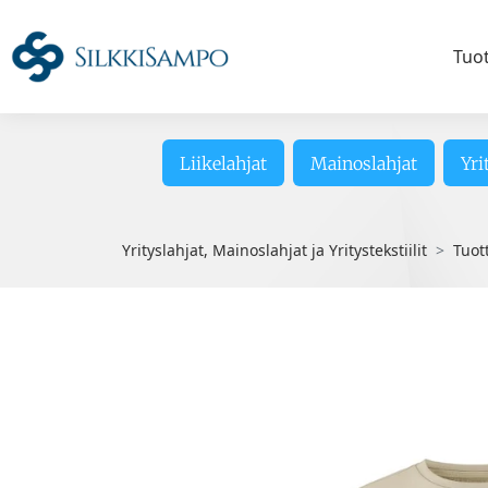
Tuo
Liikelahjat
Mainoslahjat
Yri
Yrityslahjat, Mainoslahjat ja Yritystekstiilit
Tuot