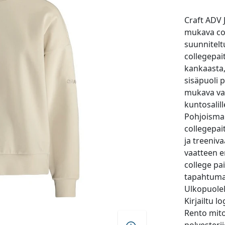
Craft ADV 
mukava col
suunnitelt
collegepai
kankaasta,
sisäpuoli 
mukava vaa
kuntosalill
Pohjoismai
collegepai
ja treeniva
vaatteen e
college pai
tapahtumas
Ulkopuolell
Kirjailtu 
Rento mito