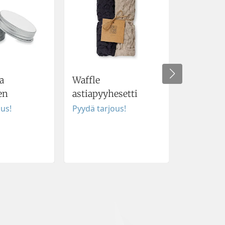
a
Waffle
FARE Ult
en
astiapyyhesetti
Golfsate
ous!
Pyydä tarjous!
Pyydä tar