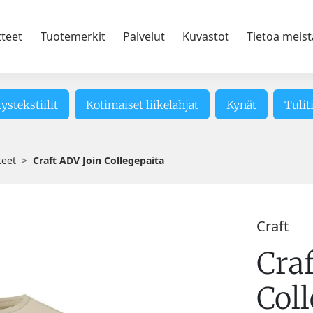
tteet
Tuotemerkit
Palvelut
Kuvastot
Tietoa meist
tystekstiilit
Kotimaiset liikelahjat
Kynät
Tulit
teet
Craft ADV Join Collegepaita
Craft
Cra
Coll