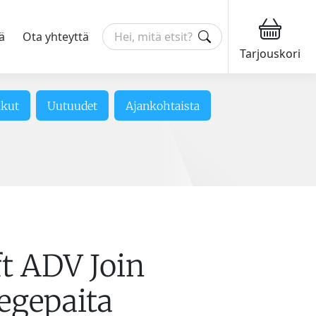
ä
Ota yhteyttä
Tarjouskori
ikut
Uutuudet
Ajankohtaista
ft ADV Join
egepaita