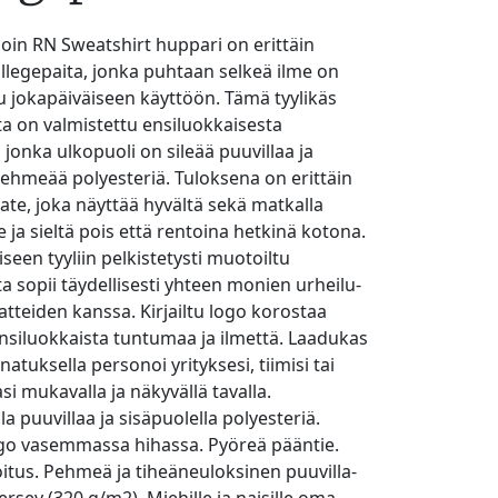
Join RN Sweatshirt huppari on erittäin
legepaita, jonka puhtaan selkeä ilme on
u jokapäiväiseen käyttöön. Tämä tyylikäs
ta on valmistettu ensiluokkaisesta
 jonka ulkopuoli on sileää puuvillaa ja
pehmeää polyesteriä. Tuloksena on erittäin
te, joka näyttää hyvältä sekä matkalla
e ja sieltä pois että rentoina hetkinä kotona.
seen tyyliin pelkistetysti muotoiltu
ta sopii täydellisesti yhteen monien urheilu-
atteiden kanssa. Kirjailtu logo korostaa
nsiluokkaista tuntumaa ja ilmettä. Laadukas
natuksella personoi yrityksesi, tiimisi tai
i mukavalla ja näkyvällä tavalla.
a puuvillaa ja sisäpuolella polyesteriä.
logo vasemmassa hihassa. Pyöreä pääntie.
itus. Pehmeä ja tiheäneuloksinen puuvilla-