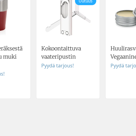
Uutuus
eräksestä
Kokoontaittuva
Huulirasv
u muki
vaateripustin
Vegaanin
Pyydä tarjous!
Pyydä tarj
s!