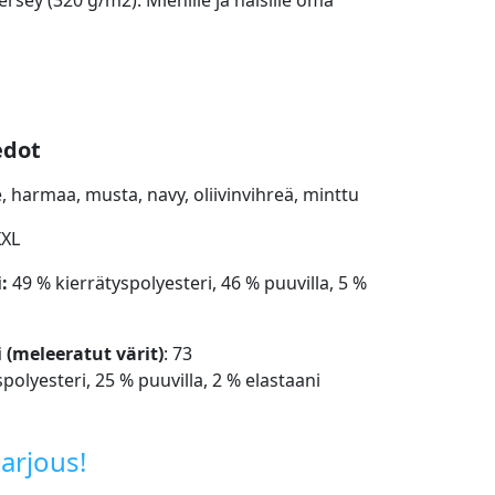
ersey (320 g/m2). Miehille ja naisille oma
edot
, harmaa, musta, navy, oliivinvihreä, minttu
XXL
i:
49 % kierrätyspolyesteri, 46 % puuvilla, 5 %
 (meleeratut värit)
: 73
polyesteri, 25 % puuvilla, 2 % elastaani
arjous!