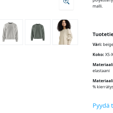
polyesterij
malli.
Tuoteti
Väri:
beige
Koko:
XS-
Materiaal
elastaani
Materiaali
% kierrätys
Pyydä t