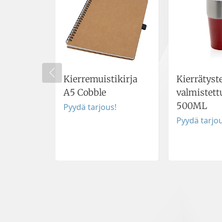
Kierremuistikirja
Kierrätyst
A5 Cobble
valmistett
500ML
Pyydä tarjous!
Pyydä tarjou