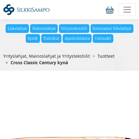
Liikelahjat
Mainoslahjat
Yritystekstiilit
Kotimaiset liikelahjat
Kynät
Tulitikut
Ajankohtaista
Uutuudet
Yrityslahjat, Mainoslahjat ja Yritystekstiilit
Tuotteet
Cross Classic Century kynä