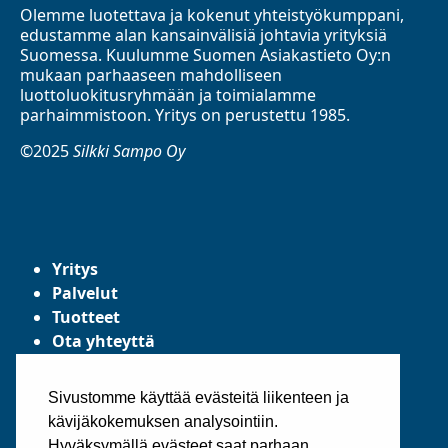
Olemme luotettava ja kokenut yhteistyökumppani,
edustamme alan kansainvälisiä johtavia yrityksiä
Suomessa. Kuulumme Suomen Asiakastieto Oy:n
mukaan parhaaseen mahdolliseen
luottoluokitusryhmään ja toimialamme
parhaimmistoon. Yritys on perustettu 1985.
©2025
Silkki Sampo Oy
Yritys
Palvelut
Tuotteet
Ota yhteyttä
Tietosuojaseloste
Yleiset toimitusehdot
Sivustomme käyttää evästeitä liikenteen ja
kävijäkokemuksen analysointiin.
Hyväksymällä evästeet saat parhaan