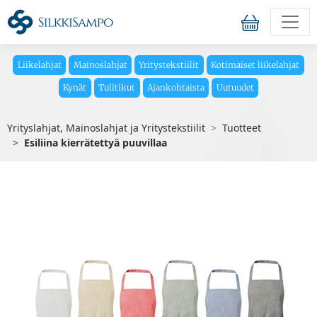
Liikelahjat
Mainoslahjat
Yritystekstiilit
Kotimaiset liikelahjat
Kynät
Tulitikut
Ajankohtaista
Uutuudet
Yrityslahjat, Mainoslahjat ja Yritystekstiilit
Tuotteet
Esiliina kierrätettyä puuvillaa