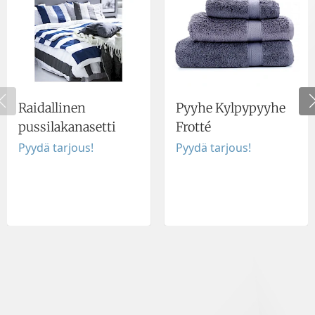
Raidallinen
Pyyhe Kylpypyyhe
pussilakanasetti
Frotté
Pyydä tarjous!
Pyydä tarjous!