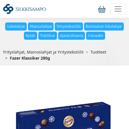
Liikelahjat
Mainoslahjat
Yritystekstiilit
Kotimaiset liikelahjat
Kynät
Tulitikut
Ajankohtaista
Uutuudet
Yrityslahjat, Mainoslahjat ja Yritystekstiilit
Tuotteet
Fazer Klassiker 280g