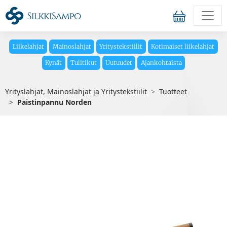
Liikelahjat
Mainoslahjat
Yritystekstiilit
Kotimaiset liikelahjat
Kynät
Tulitikut
Uutuudet
Ajankohtaista
Yrityslahjat, Mainoslahjat ja Yritystekstiilit
Tuotteet
Paistinpannu Norden