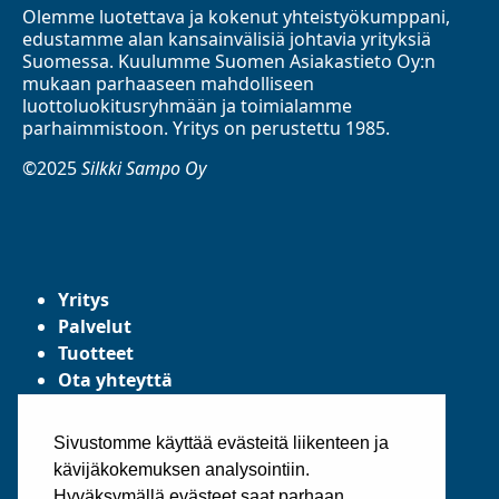
Olemme luotettava ja kokenut yhteistyökumppani,
edustamme alan kansainvälisiä johtavia yrityksiä
Suomessa. Kuulumme Suomen Asiakastieto Oy:n
mukaan parhaaseen mahdolliseen
luottoluokitusryhmään ja toimialamme
parhaimmistoon. Yritys on perustettu 1985.
©2025
Silkki Sampo Oy
Yritys
Palvelut
Tuotteet
Ota yhteyttä
Tietosuojaseloste
Yleiset toimitusehdot
Sivustomme käyttää evästeitä liikenteen ja
kävijäkokemuksen analysointiin.
Hyväksymällä evästeet saat parhaan