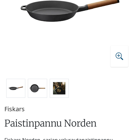
Fiskars
Paistinpannu Norden
Fiskars Norden -sarjan valurautapaistinpannu.