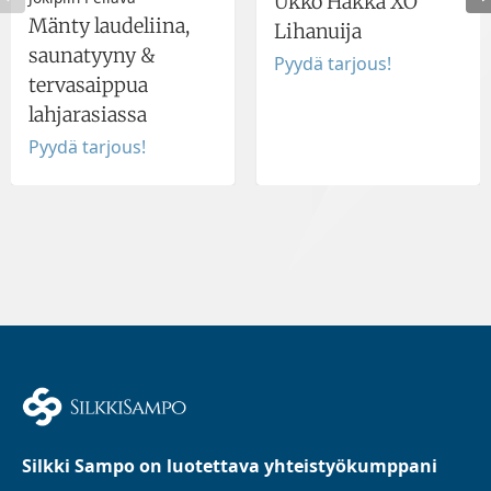
Ukko Hakka XO
Mänty laudeliina,
Lihanuija
saunatyyny &
Pyydä tarjous!
tervasaippua
lahjarasiassa
Pyydä tarjous!
Silkki Sampo on luotettava yhteistyökumppani