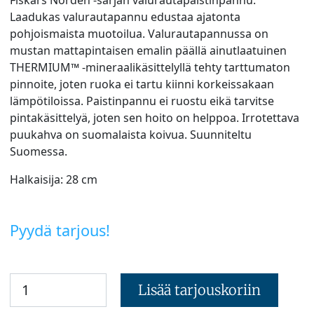
Laadukas valurautapannu edustaa ajatonta
pohjoismaista muotoilua. Valurautapannussa on
mustan mattapintaisen emalin päällä ainutlaatuinen
THERMIUM™ -mineraalikäsittelyllä tehty tarttumaton
pinnoite, joten ruoka ei tartu kiinni korkeissakaan
lämpötiloissa. Paistinpannu ei ruostu eikä tarvitse
pintakäsittelyä, joten sen hoito on helppoa. Irrotettava
puukahva on suomalaista koivua. Suunniteltu
Suomessa.
Halkaisija: 28 cm
Pyydä tarjous!
Lisää tarjouskoriin