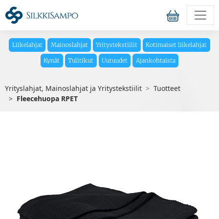
Liikelahjat
Mainoslahjat
Yritystekstiilit
Kotimaiset liikelahjat
Kynät
Tulitikut
Uutuudet
Ajankohtaista
Yrityslahjat, Mainoslahjat ja Yritystekstiilit
Tuotteet
Fleecehuopa RPET