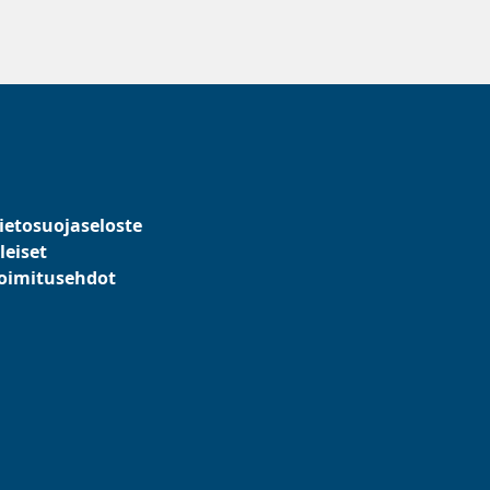
ietosuojaseloste
leiset
oimitusehdot