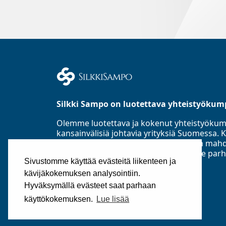
Silkki Sampo on luotettava yhteistyökum
Olemme luotettava ja kokenut yhteistyöku
kansainvälisiä johtavia yrityksiä Suomess
Asiakastieto Oy:n mukaan parhaaseen mahd
luottoluokitusryhmään ja toimialamme parh
Sivustomme käyttää evästeitä liikenteen ja
perustettu 1985.
kävijäkokemuksen analysointiin.
©2025
Silkki Sampo Oy
Hyväksymällä evästeet saat parhaan
käyttökokemuksen.
Lue lisää