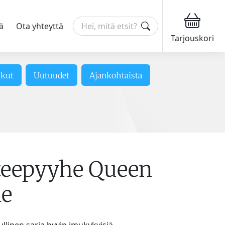
ä
Ota yhteyttä
Tarjouskori
ikut
Uutuudet
Ajankohtaista
teepyyhe Queen
e