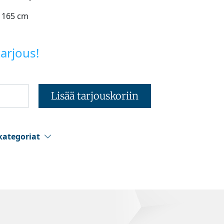
 165 cm
arjous!
Lisää tarjouskoriin
kategoriat