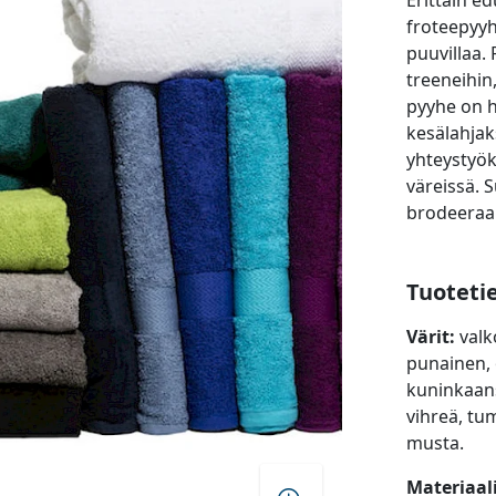
Erittäin ed
froteepyyh
puuvillaa.
treeneihin
pyyhe on h
kesälahjaks
yhteystyök
väreissä.
brodeeraa
Tuoteti
Värit:
valk
punainen, o
kuninkaans
vihreä, t
musta.
Materiaal