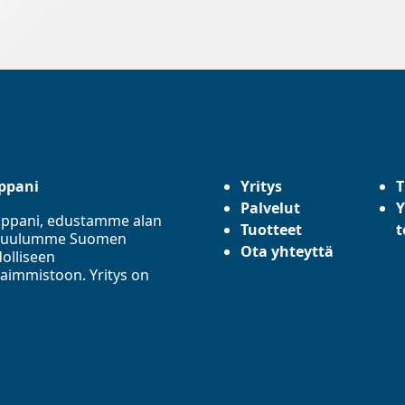
ppani
Yritys
T
Palvelut
Y
mppani, edustamme alan
Tuotteet
t
a. Kuulumme Suomen
Ota yhteyttä
olliseen
aimmistoon. Yritys on