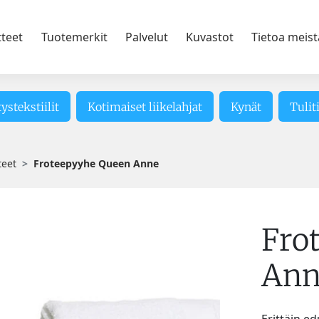
tteet
Tuotemerkit
Palvelut
Kuvastot
Tietoa meist
tystekstiilit
Kotimaiset liikelahjat
Kynät
Tulit
teet
Froteepyyhe Queen Anne
Fro
Ann