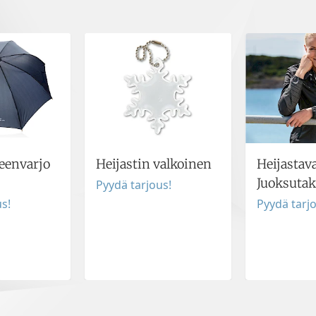
eenvarjo
Heijastin valkoinen
Heijastav
Juoksutak
Pyydä tarjous!
s!
Pyydä tarj