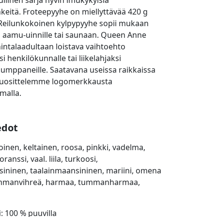
ullinen sarja hyvin imukykyisiä
keitä. Froteepyyhe on miellyttävää 420 g
 Reilunkokoinen kylpypyyhe sopii mukaan
, aamu-uinnille tai saunaan. Queen Anne
intalaadultaan loistava vaihtoehto
i henkilökunnalle tai liikelahjaksi
umppaneille. Saatavana useissa raikkaissa
 Suosittelemme logomerkkausta
malla.
edot
oinen, keltainen, roosa, pinkki, vadelma,
ranssi, vaal. liila, turkoosi,
ininen, taalainmaansininen, mariini, omena
ummanvihreä, harmaa, tummanharmaa,
i
: 100 % puuvilla