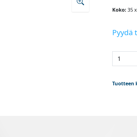
Koko:
35 x
Pyydä t
Tuotteen 