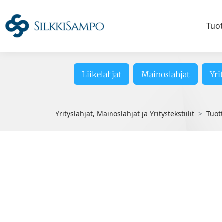
Tuo
Liikelahjat
Mainoslahjat
Yri
Yrityslahjat, Mainoslahjat ja Yritystekstiilit
Tuot