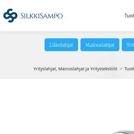
Tuo
Liikelahjat
Mainoslahjat
Yri
Yrityslahjat, Mainoslahjat ja Yritystekstiilit
Tuot