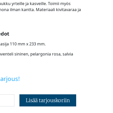
ukku yrteille ja kasveille. Toimii myös
hona ilman kantta. Materiaali kivitavaraa ja
.
edot
kasija 110 mm x 233 mm.
aventeli sininen, pelargonia rosa, salvia
arjous!
Lisää tarjouskoriin