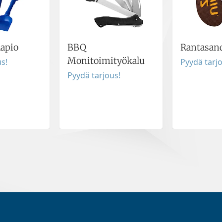
lapio
BBQ
Rantasand
Monitoimityökalu
s!
Pyydä tarj
Pyydä tarjous!