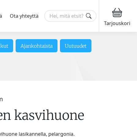
ä
Ota yhteyttä
Tarjouskori
ikut
Ajankohtaista
Uutuudet
m
en kasvihuone
ihuone lasikannella, pelargonia.