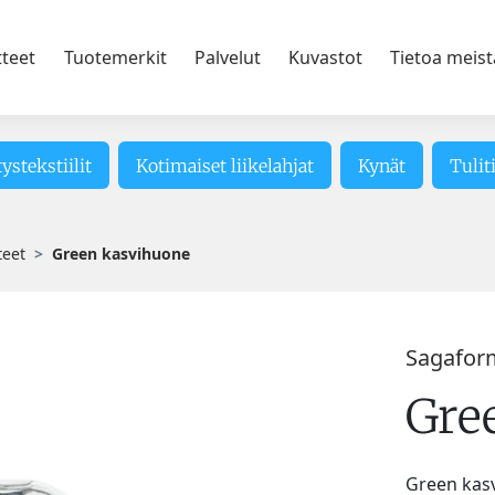
tteet
Tuotemerkit
Palvelut
Kuvastot
Tietoa meist
tystekstiilit
Kotimaiset liikelahjat
Kynät
Tulit
teet
Green kasvihuone
Sagafor
Gre
Green kasv