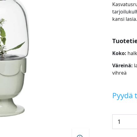
Kasvatusru
tarjoilukul
kansi lasia
Tuoteti
Koko:
hal
Väreinä:
l
vihreä
Pyydä t