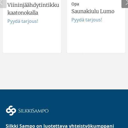
Opa
Viininjäähdytintikku
Saunakiulu Lumo
kaatonokalla
Pyydä tarjous!
Pyydä tarjous!
Silkki Sampo on luotettava yhteistyökumppani