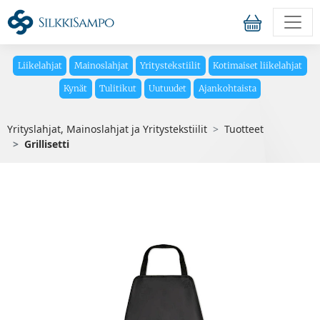
Liikelahjat
Mainoslahjat
Yritystekstiilit
Kotimaiset liikelahjat
Kynät
Tulitikut
Uutuudet
Ajankohtaista
Yrityslahjat, Mainoslahjat ja Yritystekstiilit
Tuotteet
Grillisetti