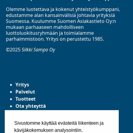
Olemme luotettava ja kokenut yhteistyökumppani,
edustamme alan kansainvälisiä johtavia yrityksiä
Suomessa. Kuulumme Suomen Asiakastieto Oy:n
mukaan parhaaseen mahdolliseen
luottoluokitusryhmään ja toimialamme
parhaimmistoon. Yritys on perustettu 1985.
©2025
Silkki Sampo Oy
Yritys
Palvelut
Tuotteet
Ota yhteyttä
Tietosuojaseloste
Yleiset toimitusehdot
Sivustomme käyttää evästeitä liikenteen ja
kävijäkokemuksen analysointiin.