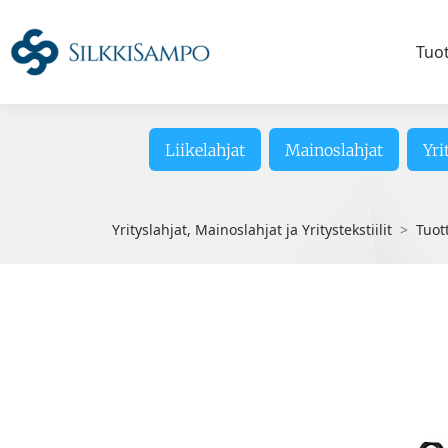
Tuo
Liikelahjat
Mainoslahjat
Yri
Yrityslahjat, Mainoslahjat ja Yritystekstiilit
Tuot