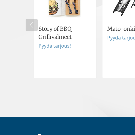
Story of BBQ
Mato-onki
Grillivälineet
Pyydä tarjou
Pyydä tarjous!