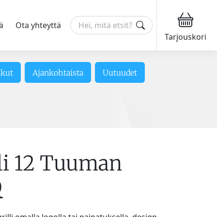
ä
Ota yhteyttä
Tarjouskori
ikut
Ajankohtaista
Uutuudet
lli 12 Tuuman
Q