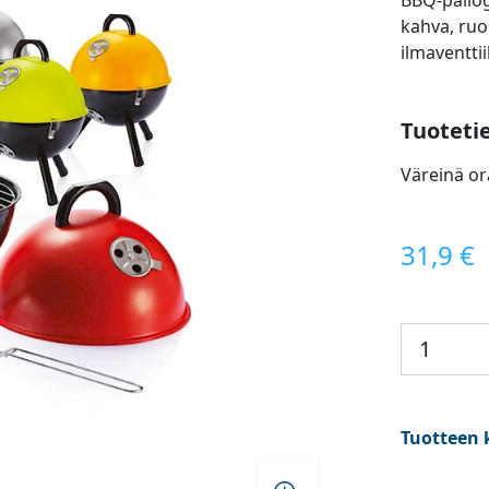
BBQ-pallogr
kahva, ruo
ilmaventti
Tuoteti
Väreinä or
31,9 €
Tuotteen 