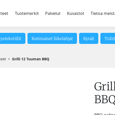
tteet
Tuotemerkit
Palvelut
Kuvastot
Tietoa meist
tystekstiilit
Kotimaiset liikelahjat
Kynät
Tulit
teet
Grilli 12 Tuuman BBQ
Gri
BB