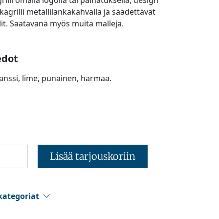
illi omalla logolla tai painatuksella, design
kagrilli metallilankakahvalla ja säädettävät
ilit. Saatavana myös muita malleja.
edot
anssi, lime, punainen, harmaa.
Lisää tarjouskoriin
kategoriat