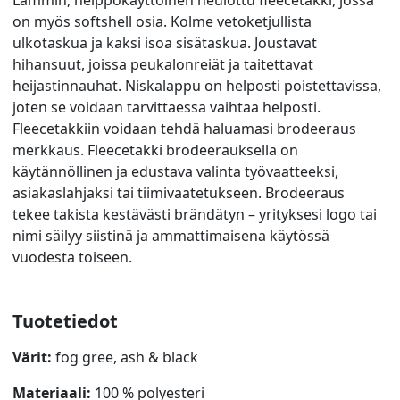
on myös softshell osia. Kolme vetoketjullista
ulkotaskua ja kaksi isoa sisätaskua. Joustavat
hihansuut, joissa peukalonreiät ja taitettavat
heijastinnauhat. Niskalappu on helposti poistettavissa,
joten se voidaan tarvittaessa vaihtaa helposti.
Fleecetakkiin voidaan tehdä haluamasi brodeeraus
merkkaus. Fleecetakki brodeerauksella on
käytännöllinen ja edustava valinta työvaatteeksi,
asiakaslahjaksi tai tiimivaatetukseen. Brodeeraus
tekee takista kestävästi brändätyn – yrityksesi logo tai
nimi säilyy siistinä ja ammattimaisena käytössä
vuodesta toiseen.
Tuotetiedot
Värit:
fog gree, ash & black
Materiaali:
100 % polyesteri