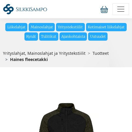
Liikelahjat
Mainoslahjat
Yritystekstiilit
Kotimaiset liikelahjat
Kynät
Tulitikut
Ajankohtaista
Uutuudet
Yrityslahjat, Mainoslahjat ja Yritystekstiilit
Tuotteet
Haines fleecetakki