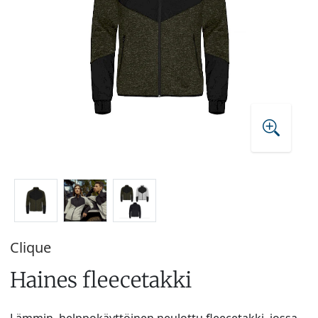
Clique
Haines fleecetakki
Lämmin, helppokäyttöinen neulottu fleecetakki, jossa