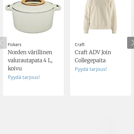
Fiskars
Craft
Norden värillinen
Craft ADV Join
valurautapata 4 L,
Collegepaita
koivu
Pyydä tarjous!
Pyydä tarjous!