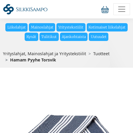
Liikelahjat
Mainoslahjat
Yritystekstiilit
Kotimaiset liikelahjat
Kynät
Tulitikut
Ajankohtaista
Uutuudet
Yrityslahjat, Mainoslahjat ja Yritystekstiilit
Tuotteet
Hamam Pyyhe Torsvik