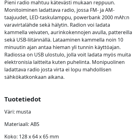
Pieni radio mahtuu kätevästi mukaan reppuun.
Monitoiminen ladattava radio, jossa FM- ja AM-
taajuudet, LED-taskulamppu, powerbank 2000 mAh:n
varavirtalähde sekä hälytin. Radion voi ladata
kammella veivaten, aurinkokennojen avulla, pattereilla
sekä USB-liitännällä. Lataaminen kammella noin 10
minuutin ajan antaa hieman yli tunnin käyttöajan.
Radiossa on USB ulostulo, jolla voit ladata myös muita
elektronisia laitteita kuten puhelinta. Monipuolinen
ladattava radio josta virta ei lopu mahdollisen
sähkökatkonkaan aikana.
Tuotetiedot
Väri: musta
Materiaali: ABS
Koko: 128 x 64 x 65 mm