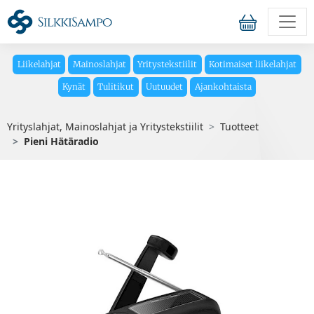
Liikelahjat
Mainoslahjat
Yritystekstiilit
Kotimaiset liikelahjat
Kynät
Tulitikut
Uutuudet
Ajankohtaista
Yrityslahjat, Mainoslahjat ja Yritystekstiilit
Tuotteet
Pieni Hätäradio