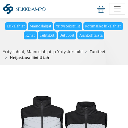
Liikelahjat
Mainoslahjat
Yritystekstiilit
Kotimaiset liikelahjat
Kynät
Tulitikut
Uutuudet
Ajankohtaista
Yrityslahjat, Mainoslahjat ja Yritystekstiilit
Tuotteet
Heijastava liivi Utah