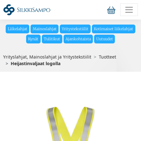
Liikelahjat
Mainoslahjat
Yritystekstiilit
Kotimaiset liikelahjat
Kynät
Tulitikut
Ajankohtaista
Uutuudet
Yrityslahjat, Mainoslahjat ja Yritystekstiilit
Tuotteet
Heijastinvaljaat logolla