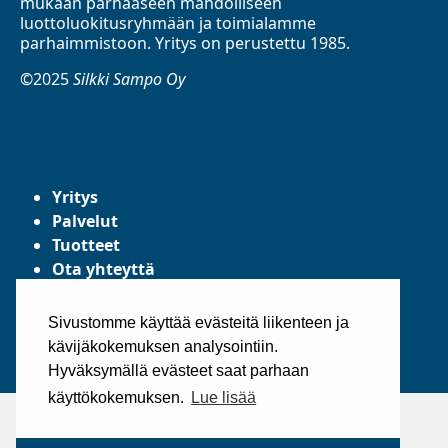
mukaan parhaaseen mahdolliseen
luottoluokitusryhmään ja toimialamme
parhaimmistoon. Yritys on perustettu 1985.
©2025
Silkki Sampo Oy
Yritys
Palvelut
Tuotteet
Ota yhteyttä
Tietosuojaseloste
Yleiset toimitusehdot
Sivustomme käyttää evästeitä liikenteen ja
kävijäkokemuksen analysointiin.
Hyväksymällä evästeet saat parhaan
käyttökokemuksen.
Lue lisää