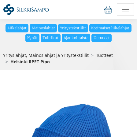
Liikelahjat
Mainoslahjat
Yritystekstiilit
Kotimaiset liikelahjat
Kynät
Tulitikut
Ajankohtaista
Uutuudet
Yrityslahjat, Mainoslahjat ja Yritystekstiilit
Tuotteet
Helsinki RPET Pipo