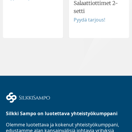
Salaattiottimet 2-
setti
Pyydä tarjous!
Silkki Sampo on luotettava yhteistyökumppani
Olemme luotettava ja kokenut yhteistyökumppani,
edustamme alan kansainvälisiä johtavia yrityksiä