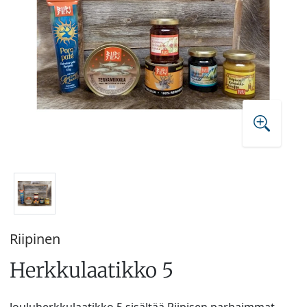
Riipinen
Herkkulaatikko 5
Jouluherkkulaatikko 5 sisältää Riipisen parhaimmat