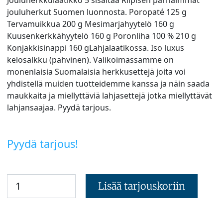
jouluherkut Suomen luonnosta. Poropaté 125 g
Tervamuikkua 200 g Mesimarjahyytelö 160 g
Kuusenkerkkähyytelö 160 g Poronliha 100 % 210 g
Konjakkisinappi 160 gLahjalaatikossa. Iso luxus
kelosalkku (pahvinen). Valikoimassamme on
monenlaisia Suomalaisia herkkusettejä joita voi
yhdistellä muiden tuotteidemme kanssa ja näin saada
maukkaita ja miellyttäviä lahjasettejä jotka miellyttävät
lahjansaajaa. Pyydä tarjous.
Pyydä tarjous!
Lisää tarjouskoriin