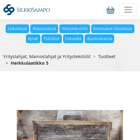
Liikelahjat
Mainoslahjat
Yritystekstiilit
Kotimaiset liikelahjat
Kynät
Tulitikut
Uutuudet
Ajankohtaista
Yrityslahjat, Mainoslahjat ja Yritystekstiilit
Tuotteet
Herkkulaatikko 5