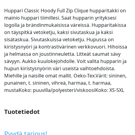
Huppari Classic Hoody Full Zip Clique hupparitakki on
mainio huppari tiimillesi. Saat hupparin yrityksesi
logolla ja brändinmukaisissa väreissä. Hupparitakissa
on täyspitkä vetoketju, kaksi sivutaskua ja kaksi
sisätaskua. Sivutaskuissa vetoketju. Hupussa on
kiristysnyöri ja kontrastivärinen verkkovuori. Hihoissa
ja helmassa on joustinneuletta. Litteät saumat sävy
sävyyn. Aukko kuulokejohdolle. Voit valita hupparin ja
hupun kiristysnyörin väri useista vaihtoehdoista.
Miehille ja naisille omat mallit. Oeko-Tex.Värit: sininen,
punainen, t. sininen, vihreä, harmaa, t. harmaa,
mustaKoko: puuvilla/polyesteri/viskoosiKoko: XS-5XL
Tuotetiedot
Pyydä tarjous!