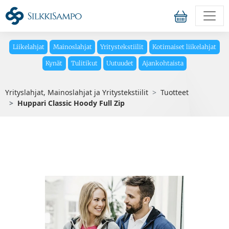
Liikelahjat
Mainoslahjat
Yritystekstiilit
Kotimaiset liikelahjat
Kynät
Tulitikut
Uutuudet
Ajankohtaista
Yrityslahjat, Mainoslahjat ja Yritystekstiilit
Tuotteet
Huppari Classic Hoody Full Zip