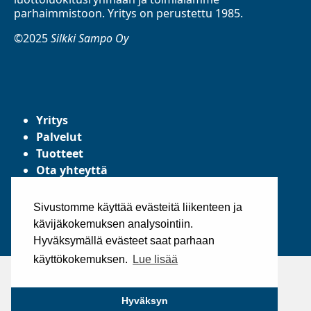
parhaimmistoon. Yritys on perustettu 1985.
©2025
Silkki Sampo Oy
Yritys
Palvelut
Tuotteet
Ota yhteyttä
Tietosuojaseloste
Yleiset toimitusehdot
Sivustomme käyttää evästeitä liikenteen ja
kävijäkokemuksen analysointiin.
Hyväksymällä evästeet saat parhaan
käyttökokemuksen.
Lue lisää
Hyväksyn