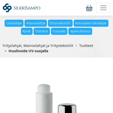
Liikelahjat
Mainoslahjat
Yritystekstiilit
Kotimaiset liikelahjat
Kynät
Tulitikut
Uutuudet
Ajankohtaista
Yrityslahjat, Mainoslahjat ja Yritystekstiilit
Tuotteet
Huulivoide UV-suojalla