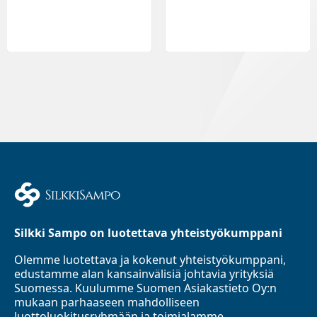
Silkki Sampo on luotettava yhteistyökumppani
Olemme luotettava ja kokenut yhteistyökumppani,
edustamme alan kansainvälisiä johtavia yrityksiä
Suomessa. Kuulumme Suomen Asiakastieto Oy:n
mukaan parhaaseen mahdolliseen
luottoluokitusryhmään ja toimialamme