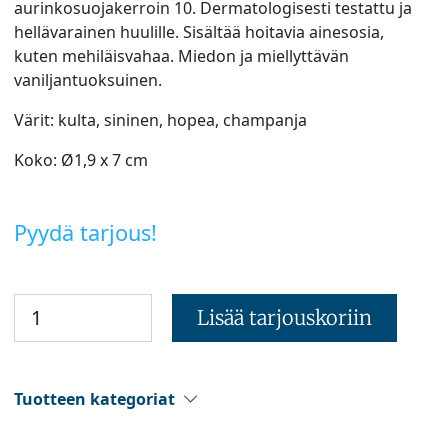
aurinkosuojakerroin 10. Dermatologisesti testattu ja
hellävarainen huulille. Sisältää hoitavia ainesosia,
kuten mehiläisvahaa. Miedon ja miellyttävän
vaniljantuoksuinen.
Värit: kulta, sininen, hopea, champanja
Koko: Ø1,9 x 7 cm
Pyydä tarjous!
Lisää tarjouskoriin
Tuotteen kategoriat