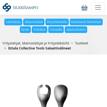
Liikelahjat
Mainoslahjat
Yritystekstiilit
Kotimaiset liikelahjat
Kynät
Tulitikut
Uutuudet
Ajankohtaista
Yrityslahjat, Mainoslahjat ja Yritystekstiilit
Tuotteet
Iittala Collective Tools Salaattivälineet