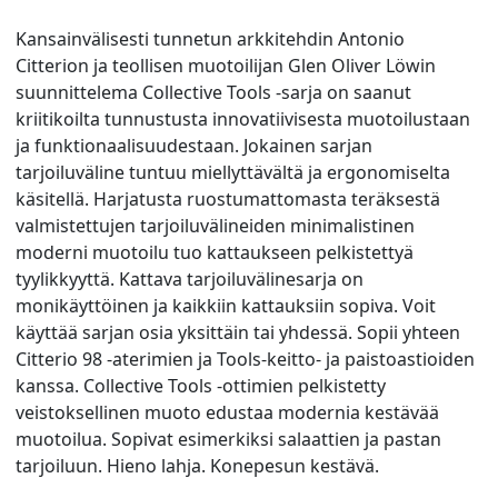
Kansainvälisesti tunnetun arkkitehdin Antonio
Citterion ja teollisen muotoilijan Glen Oliver Löwin
suunnittelema Collective Tools -sarja on saanut
kriitikoilta tunnustusta innovatiivisesta muotoilustaan
ja funktionaalisuudestaan. Jokainen sarjan
tarjoiluväline tuntuu miellyttävältä ja ergonomiselta
käsitellä. Harjatusta ruostumattomasta teräksestä
valmistettujen tarjoiluvälineiden minimalistinen
moderni muotoilu tuo kattaukseen pelkistettyä
tyylikkyyttä. Kattava tarjoiluvälinesarja on
monikäyttöinen ja kaikkiin kattauksiin sopiva. Voit
käyttää sarjan osia yksittäin tai yhdessä. Sopii yhteen
Citterio 98 -aterimien ja Tools-keitto- ja paistoastioiden
kanssa. Collective Tools -ottimien pelkistetty
veistoksellinen muoto edustaa modernia kestävää
muotoilua. Sopivat esimerkiksi salaattien ja pastan
tarjoiluun. Hieno lahja. Konepesun kestävä.