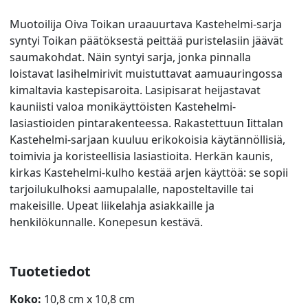
Muotoilija Oiva Toikan uraauurtava Kastehelmi-sarja
syntyi Toikan päätöksestä peittää puristelasiin jäävät
saumakohdat. Näin syntyi sarja, jonka pinnalla
loistavat lasihelmirivit muistuttavat aamuauringossa
kimaltavia kastepisaroita. Lasipisarat heijastavat
kauniisti valoa monikäyttöisten Kastehelmi-
lasiastioiden pintarakenteessa. Rakastettuun Iittalan
Kastehelmi-sarjaan kuuluu erikokoisia käytännöllisiä,
toimivia ja koristeellisia lasiastioita. Herkän kaunis,
kirkas Kastehelmi-kulho kestää arjen käyttöä: se sopii
tarjoilukulhoksi aamupalalle, naposteltaville tai
makeisille. Upeat liikelahja asiakkaille ja
henkilökunnalle. Konepesun kestävä.
Tuotetiedot
Koko:
10,8 cm x 10,8 cm