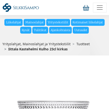
Liikelahjat
Mainoslahjat
Yritystekstiilit
Kotimaiset liikelahjat
Kynät
Tulitikut
Ajankohtaista
Uutuudet
Yrityslahjat, Mainoslahjat ja Yritystekstiilit
Tuotteet
Iittala Kastehelmi Kulho 23cl kirkas