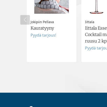
Jokipiin Pellava
Iittala
Kauratyyny
Iittala Ess
Cocktail ma
Pyydä tarjous!
ruusu 2 kp
Pyydä tarjou