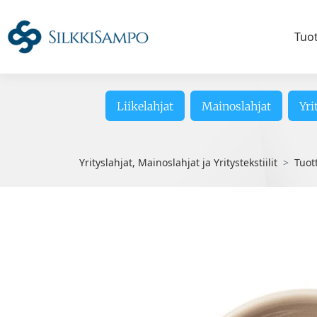
Tuo
Liikelahjat
Mainoslahjat
Yri
Yrityslahjat, Mainoslahjat ja Yritystekstiilit
Tuot