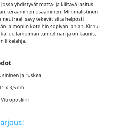
, jossa yhdistyvät matta- ja kiiltävä lasitus
ian keraaminen osaaminen. Minimalistinen
 neutraali sävy tekevät siitä helposti
vän ja moniin koteihin sopivan lahjan. Kirnu-
alka luo lämpimän tunnelman ja on kaunis,
n liikelahja.
edot
, sininen ja ruskea
11 x 3,5 cm
 Vitroposliini
arjous!