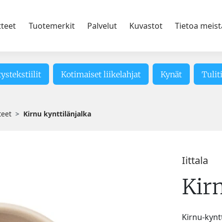
tteet
Tuotemerkit
Palvelut
Kuvastot
Tietoa meist
tystekstiilit
Kotimaiset liikelahjat
Kynät
Tulit
teet
Kirnu kynttilänjalka
Iittala
Kirn
Kirnu-kyntt