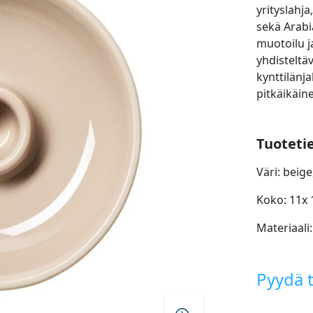
yrityslahja
sekä Arab
muotoilu ja
yhdisteltä
kynttilänj
pitkäikäine
Tuoteti
Väri: beige
Koko: 11x 
Materiaali:
Pyydä t