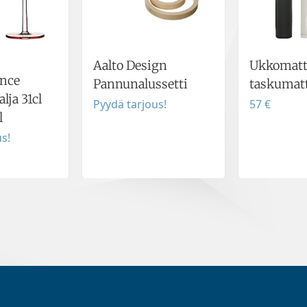
Aalto Design
Ukkomatt
ence
Pannunalussetti
taskumat
lja 31cl
Pyydä tarjous!
57 €
l
s!