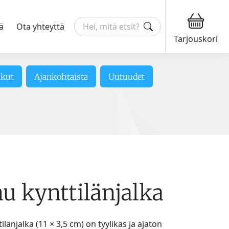
ä
Ota yhteyttä
Tarjouskori
ikut
Ajankohtaista
Uutuudet
u kynttilänjalka
ilänjalka (11 × 3,5 cm) on tyylikäs ja ajaton