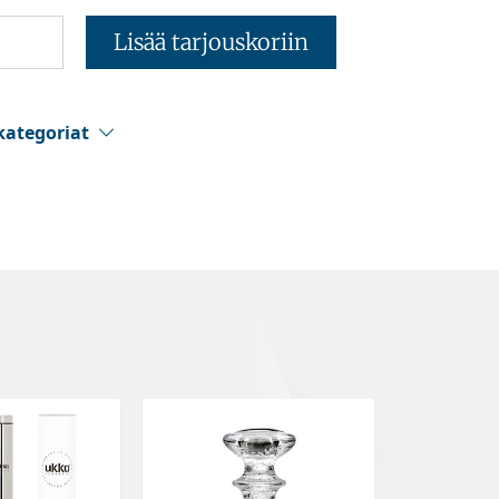
Lisää tarjouskoriin
kategoriat