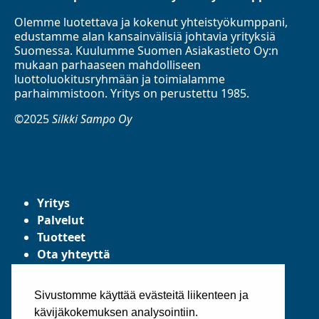
Olemme luotettava ja kokenut yhteistyökumppani,
edustamme alan kansainvälisiä johtavia yrityksiä
Suomessa. Kuulumme Suomen Asiakastieto Oy:n
mukaan parhaaseen mahdolliseen
luottoluokitusryhmään ja toimialamme
parhaimmistoon. Yritys on perustettu 1985.
©2025
Silkki Sampo Oy
Yritys
Palvelut
Tuotteet
Ota yhteyttä
Tietosuojaseloste
Yleiset toimitusehdot
Sivustomme käyttää evästeitä liikenteen ja
kävijäkokemuksen analysointiin.