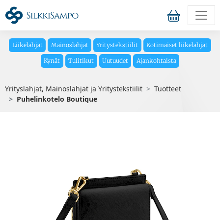
Liikelahjat
Mainoslahjat
Yritystekstiilit
Kotimaiset liikelahjat
Kynät
Tulitikut
Uutuudet
Ajankohtaista
Yrityslahjat, Mainoslahjat ja Yritystekstiilit
Tuotteet
Puhelinkotelo Boutique