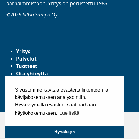
parhaimmistoon. Yritys on perustettu 1985.
©2025
Silkki Sampo Oy
Yritys
Palvelut
Tuotteet
Ota yhteyttä
Tietosuojaseloste
Yleiset toimitusehdot
Sivustomme käyttää evästeitä liikenteen ja
kävijäkokemuksen analysointiin.
Hyväksymällä evästeet saat parhaan
käyttökokemuksen.
Lue lisää
Hyväksyn