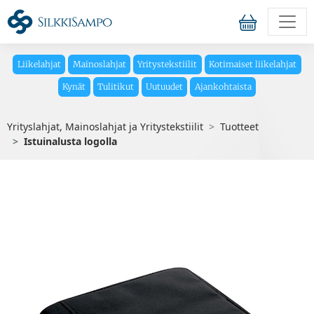
Liikelahjat
Mainoslahjat
Yritystekstiilit
Kotimaiset liikelahjat
Kynät
Tulitikut
Uutuudet
Ajankohtaista
Yrityslahjat, Mainoslahjat ja Yritystekstiilit
Tuotteet
Istuinalusta logolla