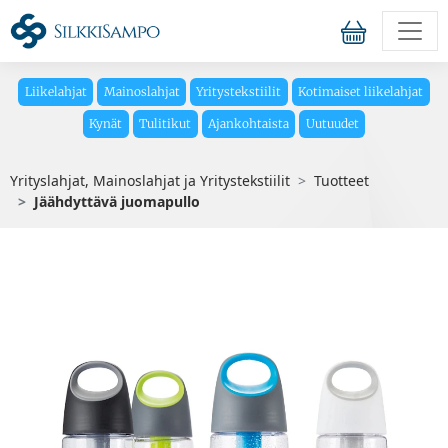
Liikelahjat
Mainoslahjat
Yritystekstiilit
Kotimaiset liikelahjat
Kynät
Tulitikut
Ajankohtaista
Uutuudet
Yrityslahjat, Mainoslahjat ja Yritystekstiilit
Tuotteet
Jäähdyttävä juomapullo