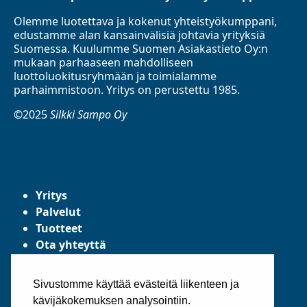
Olemme luotettava ja kokenut yhteistyökumppani,
edustamme alan kansainvälisiä johtavia yrityksiä
Suomessa. Kuulumme Suomen Asiakastieto Oy:n
mukaan parhaaseen mahdolliseen
luottoluokitusryhmään ja toimialamme
parhaimmistoon. Yritys on perustettu 1985.
©2025
Silkki Sampo Oy
Yritys
Palvelut
Tuotteet
Ota yhteyttä
Tietosuojaseloste
Yleiset toimitusehdot
Sivustomme käyttää evästeitä liikenteen ja
kävijäkokemuksen analysointiin.