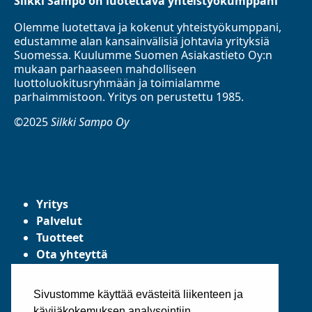
Silkki Sampo on luotettava yhteistyökumppani
Olemme luotettava ja kokenut yhteistyökumppani,
edustamme alan kansainvälisiä johtavia yrityksiä
Suomessa. Kuulumme Suomen Asiakastieto Oy:n
mukaan parhaaseen mahdolliseen
luottoluokitusryhmään ja toimialamme
parhaimmistoon. Yritys on perustettu 1985.
©2025
Silkki Sampo Oy
Yritys
Palvelut
Tuotteet
Ota yhteyttä
Tietosuojaseloste
Yleiset toimitusehdot
Sivustomme käyttää evästeitä liikenteen ja
kävijäkokemuksen analysointiin.