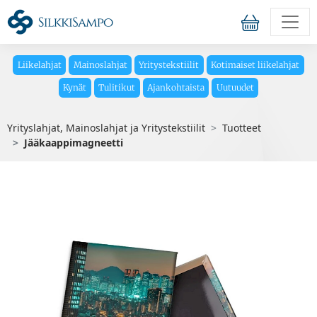
Liikelahjat
Mainoslahjat
Yritystekstiilit
Kotimaiset liikelahjat
Kynät
Tulitikut
Ajankohtaista
Uutuudet
Yrityslahjat, Mainoslahjat ja Yritystekstiilit
Tuotteet
Jääkaappimagneetti