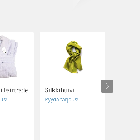
Craft
i Fairtrade
Silkkihuivi
T-paita 
ous!
Pyydä tarjous!
Comfort
Pyydä tar