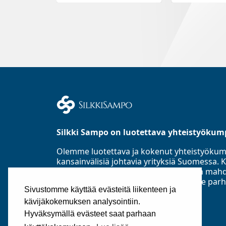
Silkki Sampo on luotettava yhteistyökum
Olemme luotettava ja kokenut yhteistyöku
kansainvälisiä johtavia yrityksiä Suomess
Asiakastieto Oy:n mukaan parhaaseen mahd
luottoluokitusryhmään ja toimialamme parh
Sivustomme käyttää evästeitä liikenteen ja
perustettu 1985.
kävijäkokemuksen analysointiin.
©2025
Silkki Sampo Oy
Hyväksymällä evästeet saat parhaan