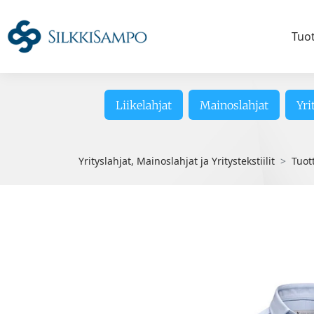
Tuo
Liikelahjat
Mainoslahjat
Yri
Yrityslahjat, Mainoslahjat ja Yritystekstiilit
Tuot