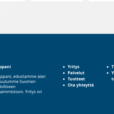
ppani
Yritys
T
Palvelut
Y
mppani, edustamme alan
Tuotteet
t
a. Kuulumme Suomen
Ota yhteyttä
olliseen
aimmistoon. Yritys on