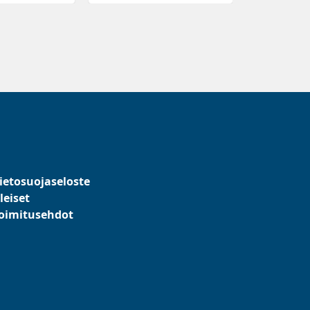
ietosuojaseloste
leiset
oimitusehdot