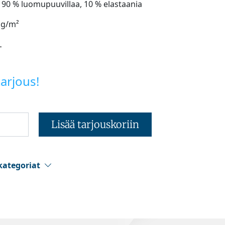
: 90 % luomupuuvillaa, 10 % elastaania
 g/m²
L
arjous!
Lisää tarjouskoriin
kategoriat