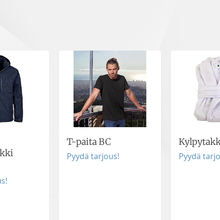
T-paita BC
Kylpytakk
kki
Pyydä tarjous!
Pyydä tarj
s!