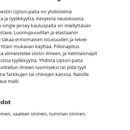
estin Upton-paita on yhdistelmä
 ja tyylikkyyttä. Kevyestä neuloksesta
u single jersey kauluspaita on miellyttävän
ustava. Luomupuuvillan ja elastaanin
 takaa erinomaisen istuvuuden ja tekee
rittäin mukavan käyttää. Piilonapitus
 viimeistelee siistin ilmeen, ja helmiäisnapit
sista tyylikkyyttä. Yhdistä Upton-paita
litellun ilmeen luomiseksi tai pidä tyyli
 farkkujen tai chinojen kanssa. Naisille
va malli.
edot
koinen, vaalean sininen, tumman sininen,