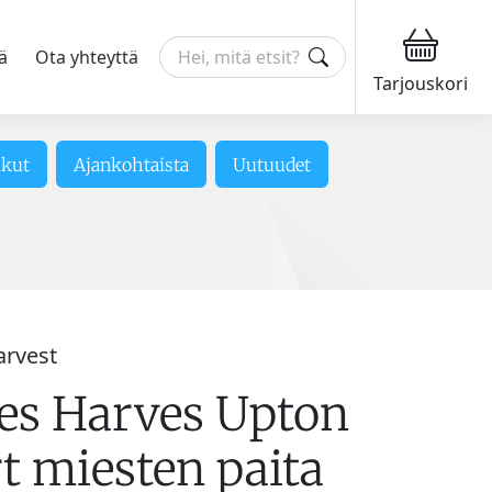
ä
Ota yhteyttä
Tarjouskori
ikut
Ajankohtaista
Uutuudet
arvest
es Harves Upton
t miesten paita