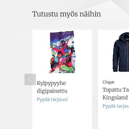
Tutustu myös näihin
Clique
Kylpypyyhe
Topattu Ta
digipainettu
Kingsland
Pyydä tarjous!
Pyydä tarjou