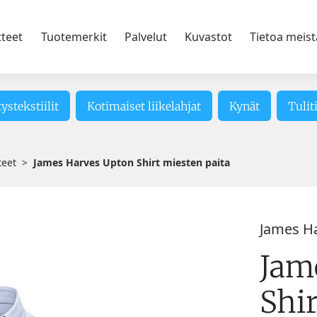
tteet
Tuotemerkit
Palvelut
Kuvastot
Tietoa meist
tystekstiilit
Kotimaiset liikelahjat
Kynät
Tulit
teet
James Harves Upton Shirt miesten paita
James H
Jam
Shir