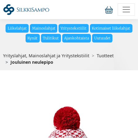
Liikelahjat
Mainoslahjat
Yritystekstiilit
Kotimaiset liikelahjat
Kynät
Tulitikut
Ajankohtaista
Uutuudet
Yrityslahjat, Mainoslahjat ja Yritystekstiilit
Tuotteet
Jouluinen neulepipo