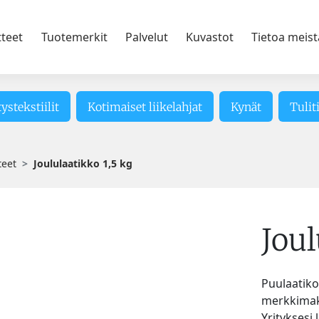
tteet
Tuotemerkit
Palvelut
Kuvastot
Tietoa meist
tystekstiilit
Kotimaiset liikelahjat
Kynät
Tulit
teet
Joululaatikko 1,5 kg
Joul
Puulaatiko
merkkimake
Yrityksesi