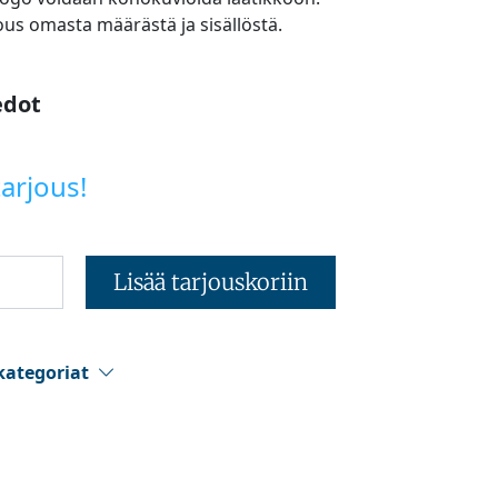
ous omasta määrästä ja sisällöstä.
edot
arjous!
Lisää tarjouskoriin
kategoriat