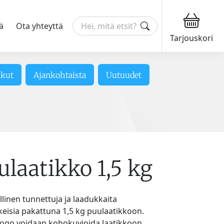
ä
Ota yhteyttä
Tarjouskori
ikut
Ajankohtaista
Uutuudet
ulaatikko 1,5 kg
llinen tunnettuja ja laadukkaita
isia pakattuna 1,5 kg puulaatikkoon.
 logo voidaan kohokuvioida laatikkoon.