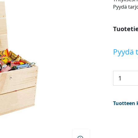
Pyydä tarj
Tuoteti
Pyydä t
Tuotteen 