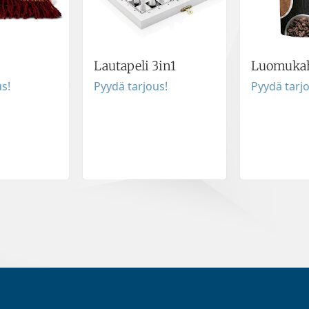
Lautapeli 3in1
Luomuka
s!
Pyydä tarjous!
Pyydä tarj