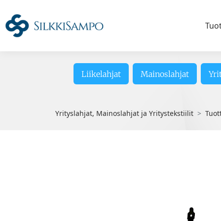
Tuo
Liikelahjat
Mainoslahjat
Yri
Yrityslahjat, Mainoslahjat ja Yritystekstiilit
Tuot