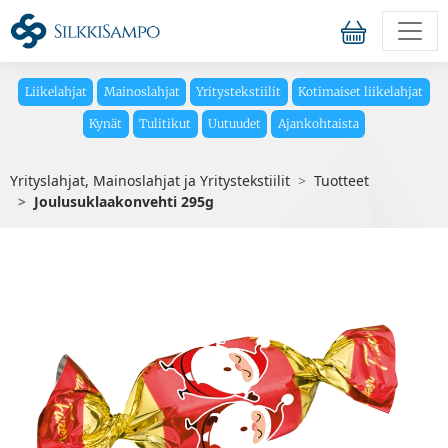
Liikelahjat
Mainoslahjat
Yritystekstiilit
Kotimaiset liikelahjat
Kynät
Tulitikut
Uutuudet
Ajankohtaista
Yrityslahjat, Mainoslahjat ja Yritystekstiilit
Tuotteet
Joulusuklaakonvehti 295g