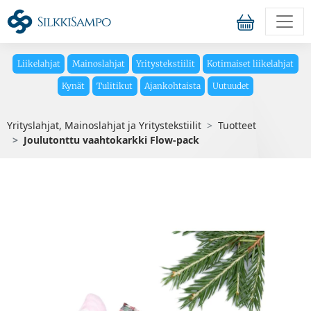
Liikelahjat
Mainoslahjat
Yritystekstiilit
Kotimaiset liikelahjat
Kynät
Tulitikut
Ajankohtaista
Uutuudet
Yrityslahjat, Mainoslahjat ja Yritystekstiilit
Tuotteet
Joulutonttu vaahtokarkki Flow-pack