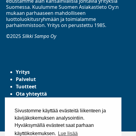
edustamme alan kansainvälisiä johtavia yrityksiä
Suomessa. Kuulumme Suomen Asiakastieto Oy:n
mukaan parhaaseen mahdolliseen
luottoluokitusryhmään ja toimialamme
parhaimmistoon. Yritys on perustettu 1985.
©2025
Silkki Sampo Oy
Yritys
Palvelut
Tuotteet
Ota yhteyttä
Tietosuojaseloste
Yleiset toimitusehdot
Sivustomme käyttää evästeitä liikenteen ja
kävijäkokemuksen analysointiin.
Hyväksymällä evästeet saat parhaan
käyttökokemuksen.
Lue lisää