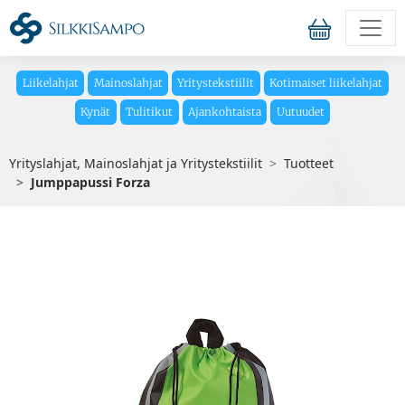
Liikelahjat
Mainoslahjat
Yritystekstiilit
Kotimaiset liikelahjat
Kynät
Tulitikut
Ajankohtaista
Uutuudet
Yrityslahjat, Mainoslahjat ja Yritystekstiilit
Tuotteet
Jumppapussi Forza