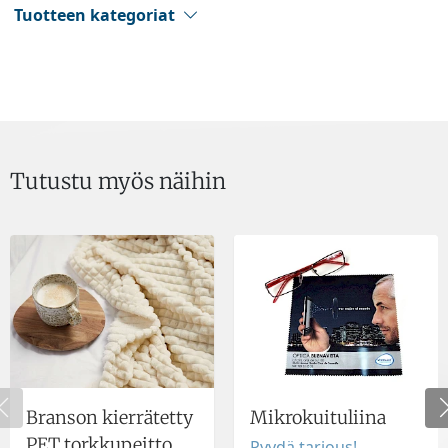
Tuotteen kategoriat
Tutustu myös näihin
Branson kierrätetty
Mikrokuituliina
PET torkkupeitto
Pyydä tarjous!