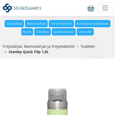
Liikelahjat
Mainoslahjat
Yritystekstiilit
Kotimaiset liikelahjat
Kynät
Tulitikut
Ajankohtaista
Uutuudet
Yrityslahjat, Mainoslahjat ja Yritystekstiilit
Tuotteet
Stanley Quick Flip 1,0L